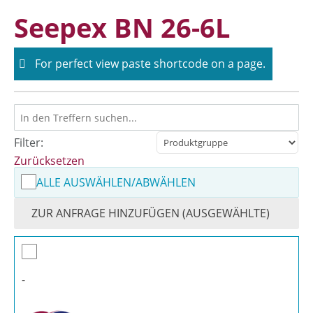
Skip
Seepex BN 26-6L
to
content
For perfect view paste shortcode on a page.
Filter:
Zurücksetzen
ALLE AUSWÄHLEN/ABWÄHLEN
ZUR ANFRAGE HINZUFÜGEN (AUSGEWÄHLTE)
-