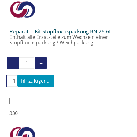
Reparatur Kit Stopfbuchspackung BN 26-6L
Enthält alle Ersatzteile zum Wechseln einer
Stopfbuchspackung / Weichpackung.
-
+
Reparatur Kit Stopfbuchspackung BN 26-6L
-
+
hinzufügen...
Reparatur Kit Stopfbuchspackung BN 26-6L Meng
330