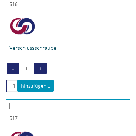
516
Verschlussschraube
-
+
Verschlussschraube Menge
-
+
hinzufügen...
Verschlussschraube Menge
517