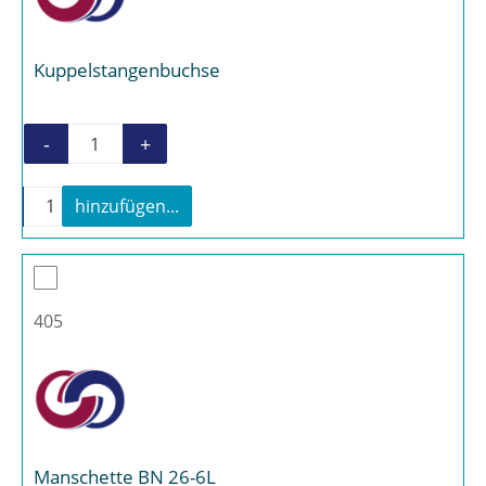
Kuppelstangenbuchse
-
+
Kuppelstangenbuchse Menge
-
+
hinzufügen...
Kuppelstangenbuchse Menge
405
Manschette BN 26-6L