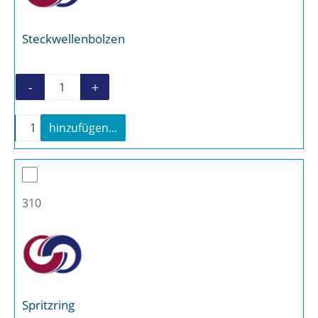
Steckwellenbolzen
-
+
Steckwellenbolzen Menge
-
+
hinzufügen...
Steckwellenbolzen Menge
310
Spritzring