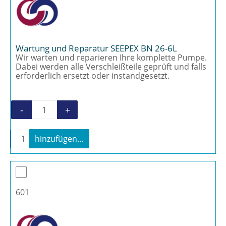
Wartung und Reparatur SEEPEX BN 26-6L
Wir warten und reparieren Ihre komplette Pumpe.
Dabei werden alle Verschleißteile geprüft und falls
erforderlich ersetzt oder instandgesetzt.
-
+
Wartung und Reparatur SEEPEX BN 26-6L M
-
+
hinzufügen...
Wartung und Reparatur SEEPEX BN 26-6L Menge
601