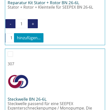
Reparatur Kit Stator + Rotor BN 26-6L
Stator + Rotor + Kleinteile für SEEPEX BN 26-6L
-
+
Reparatur Kit Stator + Rotor BN 26-6L Meng
-
+
hinzufügen...
Reparatur Kit Stator + Rotor BN 26-6L Menge
307
Steckwelle BN 26-6L
Steckwelle passend für eine SEEPEX
Exzenterschneckenpumpe / Monopumpe. Die