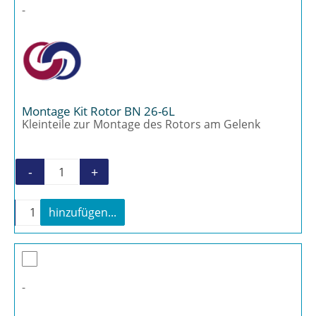
-
Montage Kit Rotor BN 26-6L
Kleinteile zur Montage des Rotors am Gelenk
-
+
Montage Kit Rotor BN 26-6L Menge
-
+
hinzufügen...
Montage Kit Rotor BN 26-6L Menge
-