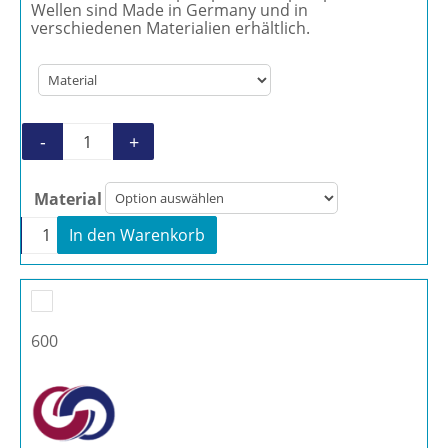
Wellen sind Made in Germany und in
verschiedenen Materialien erhältlich.
-
+
Steckwelle BN 26-6L Menge
Material
-
+
In den Warenkorb
Steckwelle BN 26-6L Menge
600