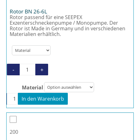
Rotor BN 26-6L
Rotor passend für eine SEEPEX
Exzenterschneckenpumpe / Monopumpe. Der
Rotor ist Made in Germany und in verschiedenen
Materialien erhältlich.
-
+
Rotor BN 26-6L Menge
Material
-
+
In den Warenkorb
Rotor BN 26-6L Menge
200