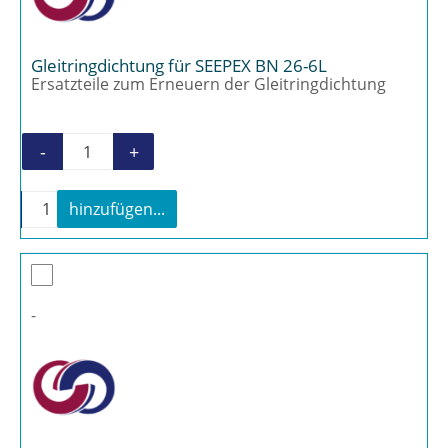
Gleitringdichtung für SEEPEX BN 26-6L
Ersatzteile zum Erneuern der Gleitringdichtung
-
+
Gleitringdichtung für SEEPEX BN 26-6L Meng
-
+
hinzufügen...
Gleitringdichtung für SEEPEX BN 26-6L Menge
-