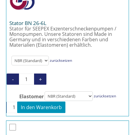
Stator BN 26-6L
Stator für SEEPEX Exzenterschneckenpumpen /
Monopumpen. Unsere Statoren sind Made in
Germany und in verschiedenen Farben und
Materialien (Elastomeren) erhältlich.
zurücksetzen
-
+
Stator BN 26-6L Menge
Elastomer
zurücksetzen
-
+
In den Warenkorb
Stator BN 26-6L Menge