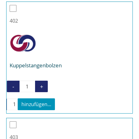
402
Kuppelstangenbolzen
-
+
Kuppelstangenbolzen Menge
-
+
hinzufügen...
Kuppelstangenbolzen Menge
403