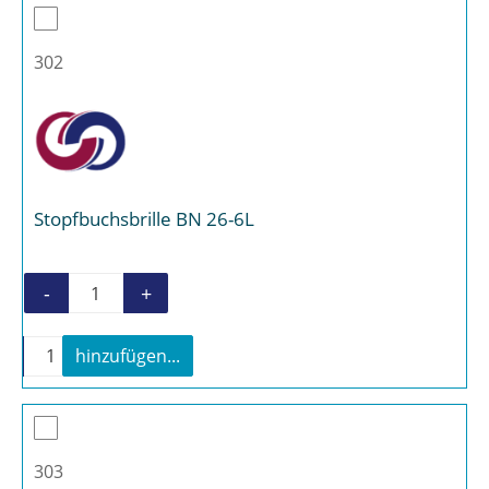
302
Stopfbuchsbrille BN 26-6L
-
+
Stopfbuchsbrille BN 26-6L Menge
-
+
hinzufügen...
Stopfbuchsbrille BN 26-6L Menge
303