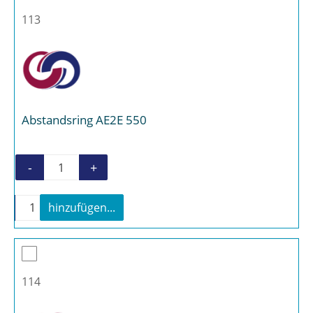
113
Abstandsring AE2E 550
-
+
Abstandsring AE2E 550 Menge
-
+
hinzufügen...
Abstandsring AE2E 550 Menge
114