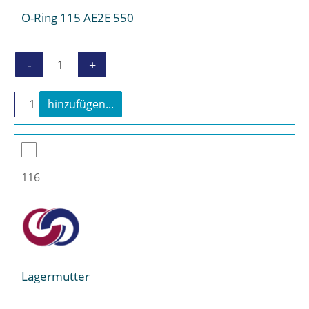
O-Ring 115 AE2E 550
-
+
O-Ring 115 AE2E 550 Menge
-
+
hinzufügen...
O-Ring 115 AE2E 550 Menge
116
Lagermutter