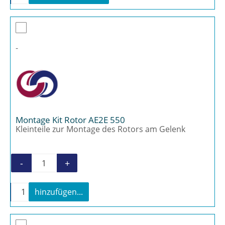
-
Montage Kit Rotor AE2E 550
Kleinteile zur Montage des Rotors am Gelenk
-
+
Montage Kit Rotor AE2E 550 Menge
-
+
hinzufügen...
Montage Kit Rotor AE2E 550 Menge