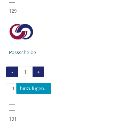
129
Passscheibe
-
+
Passscheibe Menge
-
+
hinzufügen...
Passscheibe Menge
131