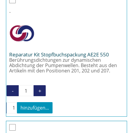
-
Reparatur Kit Stopfbuchspackung AE2E 550
Berührungsdichtungen zur dynamischen
Abdichtung der Pumpenwellen. Besteht aus den
Artikeln mit den Positionen 201, 202 und 207.
-
+
Reparatur Kit Stopfbuchspackung AE2E 550
-
+
hinzufügen...
Reparatur Kit Stopfbuchspackung AE2E 550 Meng