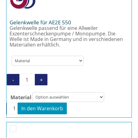
Gelenkwelle für AE2E 550
Gelenkwelle passend für eine Allweiler
Exzenterschneckenpumpe / Monopumpe. Die
Welle ist Made in Germany und in verschiedenen
Materialien erhältlich.
-
+
Gelenkwelle für AE2E 550 Menge
Material
-
+
In den Warenkorb
Gelenkwelle für AE2E 550 Menge