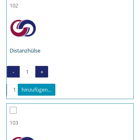
102
Distanzhülse
-
+
Distanzhülse Menge
-
+
hinzufügen...
Distanzhülse Menge
103