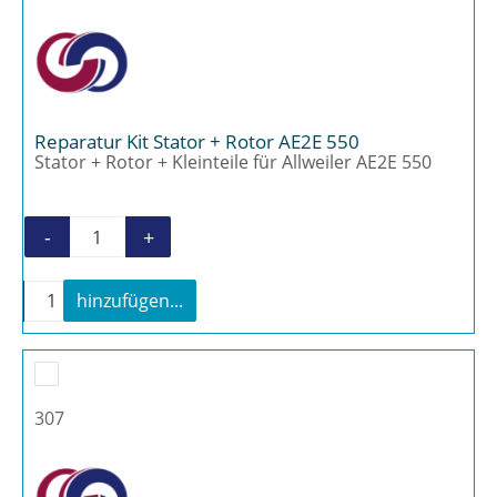
Reparatur Kit Stator + Rotor AE2E 550
Stator + Rotor + Kleinteile für Allweiler AE2E 550
-
+
Reparatur Kit Stator + Rotor AE2E 550 Meng
-
+
hinzufügen...
Reparatur Kit Stator + Rotor AE2E 550 Menge
307