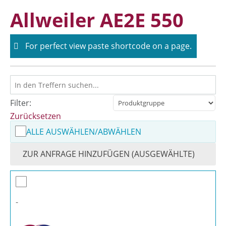
Skip
Allweiler AE2E 550
to
content
For perfect view paste shortcode on a page.
Filter:
Zurücksetzen
ALLE AUSWÄHLEN/ABWÄHLEN
ZUR ANFRAGE HINZUFÜGEN (AUSGEWÄHLTE)
-