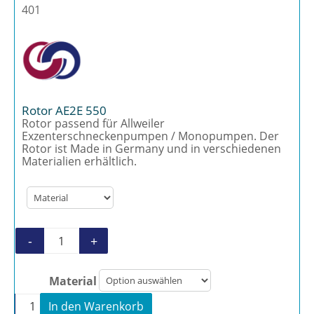
401
Rotor AE2E 550
Rotor passend für Allweiler
Exzenterschneckenpumpen / Monopumpen. Der
Rotor ist Made in Germany und in verschiedenen
Materialien erhältlich.
-
+
Rotor AE2E 550 Menge
Material
-
+
In den Warenkorb
Rotor AE2E 550 Menge