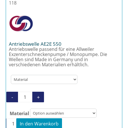
118
Antriebswelle AE2E 550
Antriebswelle passend für eine Allweiler
Exzenterschneckenpumpe / Monopumpe. Die
Wellen sind Made in Germany und in
verschiedenen Materialien erhältlich.
-
+
Antriebswelle AE2E 550 Menge
Material
-
+
In den Warenkorb
Antriebswelle AE2E 550 Menge