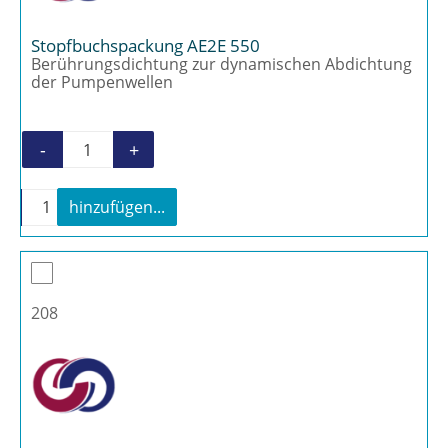
Stopfbuchspackung AE2E 550
Berührungsdichtung zur dynamischen Abdichtung
der Pumpenwellen
-
+
Stopfbuchspackung AE2E 550 Menge
-
+
hinzufügen...
Stopfbuchspackung AE2E 550 Menge
208