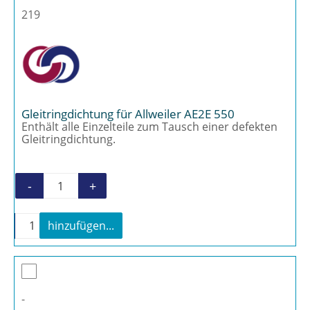
219
Gleitringdichtung für Allweiler AE2E 550
Enthält alle Einzelteile zum Tausch einer defekten
Gleitringdichtung.
-
+
Gleitringdichtung für Allweiler AE2E 550 Me
-
+
hinzufügen...
Gleitringdichtung für Allweiler AE2E 550 Menge
-