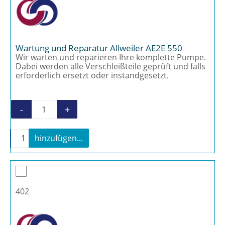
Wartung und Reparatur Allweiler AE2E 550
Wir warten und reparieren Ihre komplette Pumpe.
Dabei werden alle Verschleißteile geprüft und falls
erforderlich ersetzt oder instandgesetzt.
-
+
Wartung und Reparatur Allweiler AE2E 550 
-
+
hinzufügen...
Wartung und Reparatur Allweiler AE2E 550 Menge
402