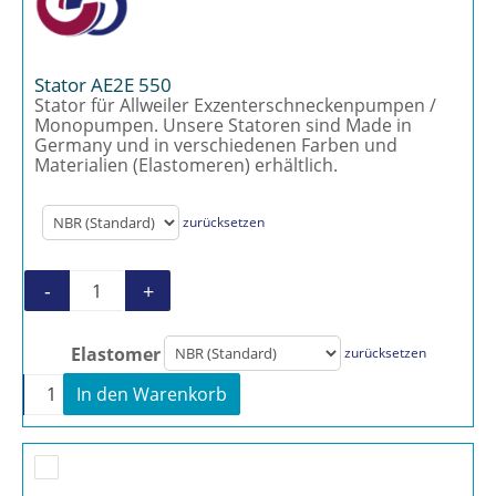
Stator AE2E 550
Stator für Allweiler Exzenterschneckenpumpen /
Monopumpen. Unsere Statoren sind Made in
Germany und in verschiedenen Farben und
Materialien (Elastomeren) erhältlich.
zurücksetzen
-
+
Stator AE2E 550 Menge
Elastomer
zurücksetzen
-
+
In den Warenkorb
Stator AE2E 550 Menge