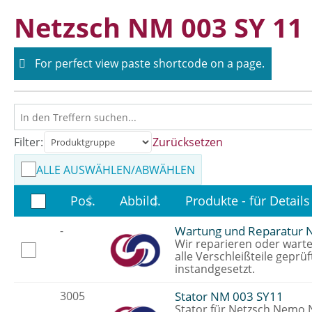
Skip
Netzsch NM 003 SY 11
to
content
For perfect view paste shortcode on a page.
Filter:
Zurücksetzen
ALLE AUSWÄHLEN/ABWÄHLEN
Pos.
Abbild.
Produkte - für Details
-
Wartung und Reparatur 
Wir reparieren oder wart
alle Verschleißteile geprüf
instandgesetzt.
3005
Stator NM 003 SY11
Stator für Netzsch Nemo