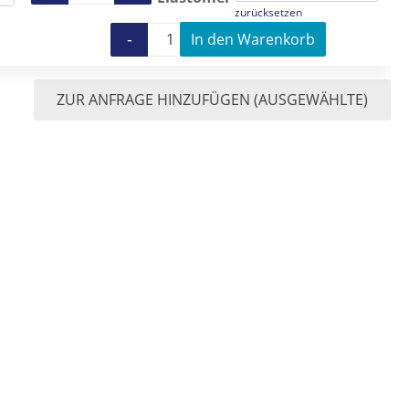
zurücksetzen
-
+
In den Warenkorb
Stator NM 003 SY11 Menge
ZUR ANFRAGE HINZUFÜGEN (AUSGEWÄHLTE)