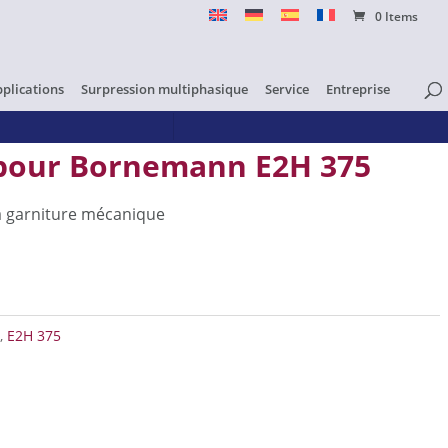
0 Items
pplications
Surpression multiphasique
Service
Entreprise
pour Bornemann E2H 375
a garniture mécanique
e pour Bornemann E2H 375
H
,
E2H 375