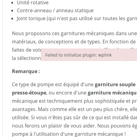
Unité rotative
Contre-anneau / anneau statique
Joint torique (qui n'est pas utilisé sur toutes les ga
Nous proposons ces garnitures mécaniques dans une 
matériaux, de conceptions et de types. En fonction de l
faites de votre pompe, nous vous conseillons la meil
Failed to initialize plugin: wplink
la sélectionnons sur la base de votre fiche technique.
Failed to initialize plugin: wplink
Remarque :
Ce type de pompe est équipé d'une
garniture souple 
presse-étoupe
, ou encore d'une
garniture mécaniqu
mécanique est techniquement plus sophistiquée et pr
avantages. Mais comme elle est un peu plus chère, ell
utilisée. Si vous n'êtes pas sûr de ce qui est installé
nous ferons un plaisir de vous aider. Nous pouvons é
pompe à l'utilisation d'une garniture mécanique !