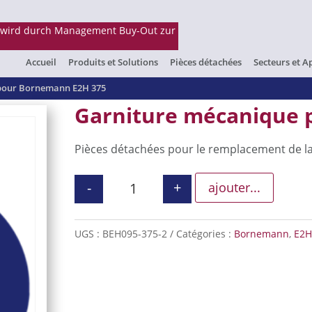
Accueil
Produits et Solutions
Pièces détachées
Secteurs et A
pour Bornemann E2H 375
Garniture mécanique 
Pièces détachées pour le remplacement de l
-
+
ajouter...
quantité de Garniture mécaniqu
UGS :
BEH095-375-2
Catégories :
Bornemann
,
E2