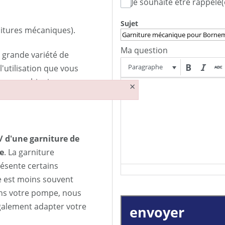
Je souhaite être rappelé(
Sujet
rnitures mécaniques).
Ma question
grande variété de
Paragraphe
'utilisation que vous
leure combinaison ou nous
×
/ d'une garniture de
e
. La garniture
ésente certains
e est moins souvent
 dans votre pompe, nous
galement adapter votre
envoyer