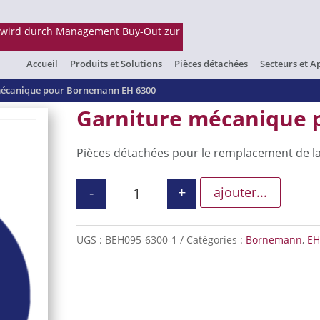
Accueil
Produits et Solutions
Pièces détachées
Secteurs et A
mécanique pour Bornemann EH 6300
Garniture mécanique 
Pièces détachées pour le remplacement de l
-
+
ajouter...
quantité de Garniture mécaniqu
UGS :
BEH095-6300-1
Catégories :
Bornemann
,
EH