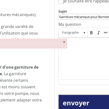
Je souhaite être rappelé(
Sujet
rnitures mécaniques).
Ma question
grande variété de
Paragraphe
'utilisation que vous
leure combinaison ou nous
×
/ d'une garniture de
e
. La garniture
ésente certains
e est moins souvent
 dans votre pompe, nous
galement adapter votre
envoyer