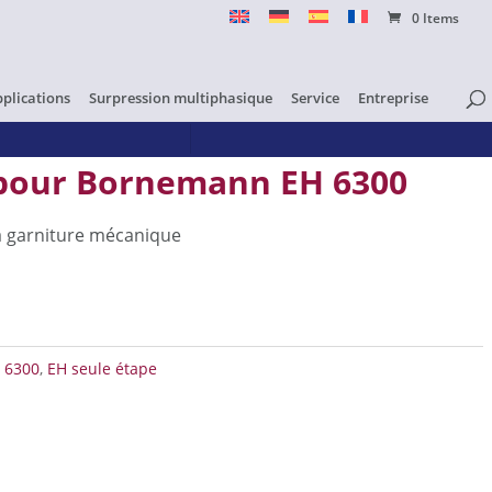
0 Items
pplications
Surpression multiphasique
Service
Entreprise
pour Bornemann EH 6300
a garniture mécanique
e pour Bornemann EH 6300
 6300
,
EH seule étape