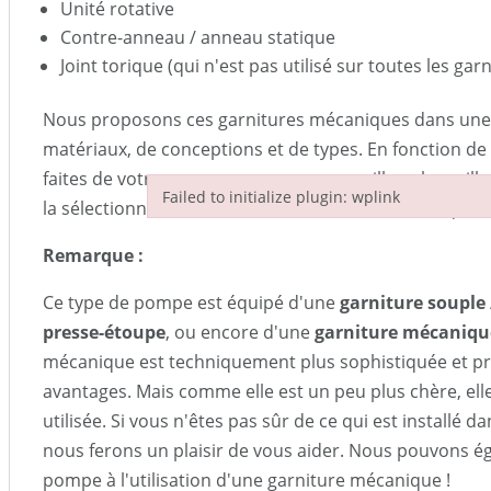
Unité rotative
Contre-anneau / anneau statique
Joint torique (qui n'est pas utilisé sur toutes les ga
Nous proposons ces garnitures mécaniques dans une 
matériaux, de conceptions et de types. En fonction de l
faites de votre pompe, nous vous conseillons la meil
Failed to initialize plugin: wplink
la sélectionnons sur la base de votre fiche technique.
Failed to initialize plugin: wplink
Remarque :
Ce type de pompe est équipé d'une
garniture souple 
presse-étoupe
, ou encore d'une
garniture mécaniqu
mécanique est techniquement plus sophistiquée et pr
avantages. Mais comme elle est un peu plus chère, ell
utilisée. Si vous n'êtes pas sûr de ce qui est installé
nous ferons un plaisir de vous aider. Nous pouvons é
pompe à l'utilisation d'une garniture mécanique !