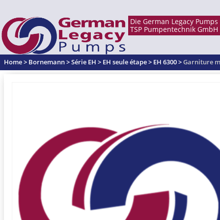
Home
>
Bornemann
>
Série EH
>
EH seule étape
>
EH 6300
>
Garniture 