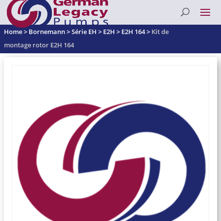
Home
>
Bornemann
>
Série EH
>
E2H
>
E2H 164
>
Kit de
montage rotor E2H 164