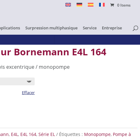
0 Items
pplications
Surpression multiphasique
Service
Entreprise
ur Bornemann E4L 164
vis excentrique / monopompe
Effacer
pour Bornemann E4L 164
mann
,
E4L
,
E4L 164
,
Série EL
Étiquettes :
Monopompe
,
Pompe à