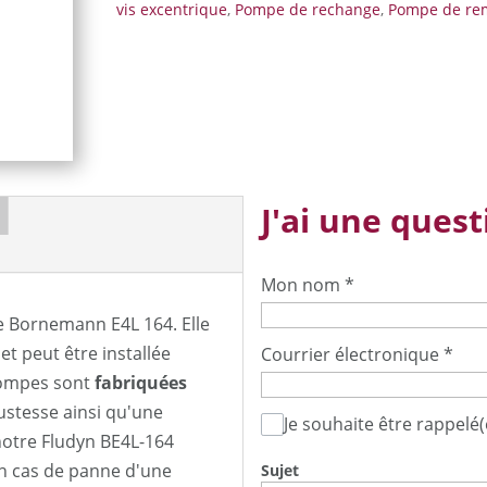
vis excentrique
,
Pompe de rechange
,
Pompe de re
J'ai une questi
Mon nom
*
 Bornemann E4L 164. Elle
 peut être installée
Courrier électronique
*
ompes sont
fabriquées
ustesse ainsi qu'une
Je souhaite être rappelé(
notre Fludyn BE4L-164
n cas de panne d'une
Sujet