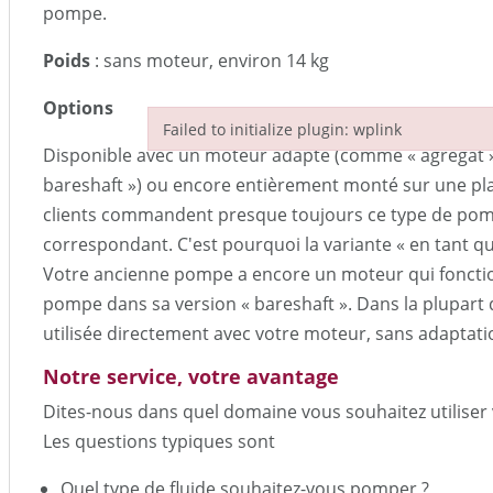
pompe.
Poids
: sans moteur, environ 14 kg
Options
Failed to initialize plugin: wplink
Disponible avec un moteur adapté (comme « agrégat »
Failed to initialize plugin: wplink
bareshaft ») ou encore entièrement monté sur une pl
clients commandent presque toujours ce type de pom
correspondant. C'est pourquoi la variante « en tant qu
Votre ancienne pompe a encore un moteur qui fonctio
pompe dans sa version « bareshaft ». Dans la plupart d
utilisée directement avec votre moteur, sans adaptati
Notre service, votre avantage
Dites-nous dans quel domaine vous souhaitez utiliser
Les questions typiques sont
Quel type de fluide souhaitez-vous pomper ?