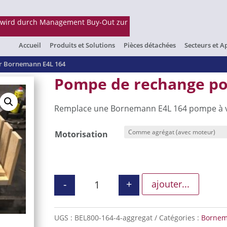
Accueil
Produits et Solutions
Pièces détachées
Secteurs et A
r Bornemann E4L 164
Pompe de rechange po
Remplace une Bornemann E4L 164 pompe à 
Motorisation
-
+
ajouter...
quantité de Pompe de rechange 
UGS :
BEL800-164-4-aggregat
Catégories :
Borne