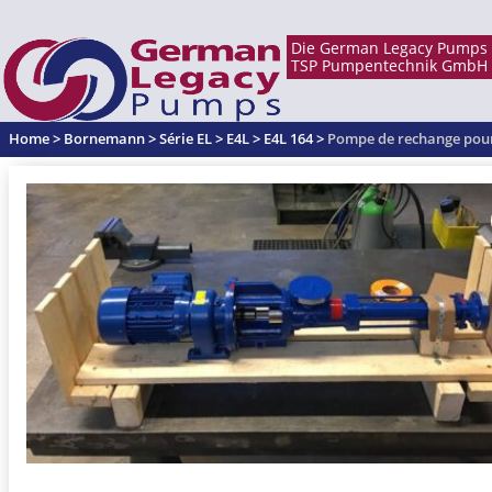
Home
>
Bornemann
>
Série EL
>
E4L
>
E4L 164
>
Pompe de rechange pou