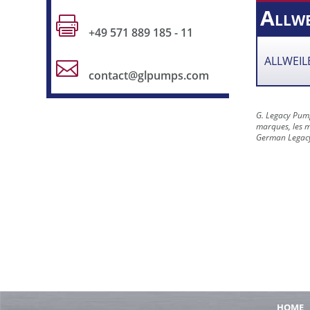
Allwe

+49 571 889 185 - 11
ALLWEIL

contact@glpumps.com
G. Legacy Pump
marques, les m
German Legacy 
HOME