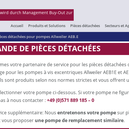
Accueil
Produits et Solutions
Pièces détachées
Secteurs et A
èces détachées pour pompes Allweiler AEB.E
NDE DE PIÈCES DÉTACHÉES
es votre partenaire de service pour les pièces détachée
e pour les pompes à vis excentriques Allweiler AEB1E et A
 Ils sont produits selon nos normes strictes et vous offrent un
électionner votre pompe ci-dessous. Si votre pompe ne figure
pas à nous contacter :
+49 (0)571 889 185 – 0
vice supplémentaire: Nous
entretenons votre pompe
sur p
 vous proposer
une pompe de remplacement similaire
.