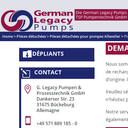
Home
>
Pièces détachées
>
Pièces détachées pour pompes Allweiler
>
Pi
DEMA
DÉPLIANTS
Nous somm
CONTACT
l
de rechang
d’origine.
G. Legacy Pumpen &

Veuillez s
Prozesstechnik GmbH
Dankerser Str. 23
n’hésitez 
31675 Bückeburg
Allemagne
Notre ser

également
+49 571 889 185 - 0