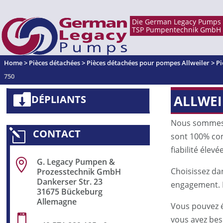
Home
>
Pièces détachées
>
Pièces détachées pour pompes Allweiler
>
Pi
750
ALLWEI
DÉPLIANTS
Nous sommes 
CONTACT
l
sont 100% comp
fiabilité élevé
G. Legacy Pumpen &

Choisissez da
Prozesstechnik GmbH
Dankerser Str. 23
engagement. 
31675 Bückeburg
Allemagne
Vous pouvez 

vous avez bes