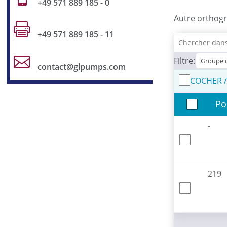
+49 571 889 185 - 0
Autre orthogr

+49 571 889 185 - 11

Filtre:
contact@glpumps.com
COCHER 
Po
-
219