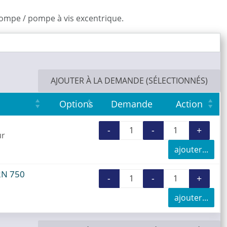
ompe / pompe à vis excentrique.
AJOUTER À LA DEMANDE (SÉLECTIONNÉS)
Options
Demande
Action
-
-
+
+
quantité de Kit de m
quantité 
ur
ajouter...
2N 750
-
-
+
+
quantité de Garnitur
quantité 
ajouter...