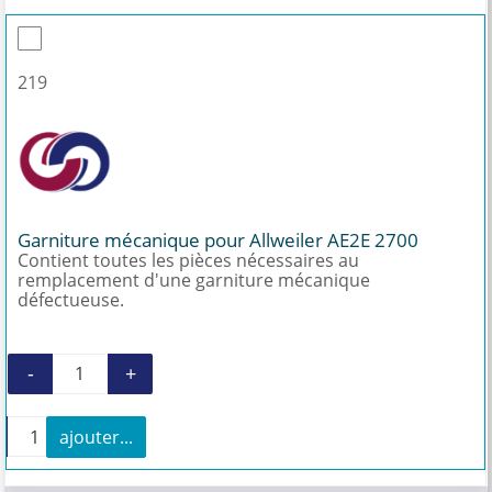
219
Garniture mécanique pour Allweiler AE2E 2700
Contient toutes les pièces nécessaires au
remplacement d'une garniture mécanique
défectueuse.
-
+
quantité de Garniture mécanique pour Allweil
+
ajouter...
quantité de Garniture mécanique pour Allweiler AE