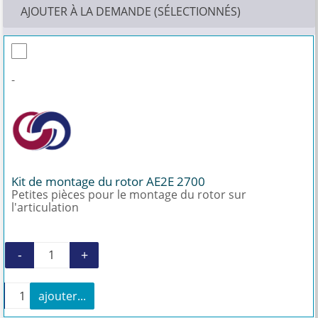
AJOUTER À LA DEMANDE (SÉLECTIONNÉS)
-
Kit de montage du rotor AE2E 2700
Petites pièces pour le montage du rotor sur
l'articulation
-
+
quantité de Kit de montage du rotor AE2E 270
+
ajouter...
quantité de Kit de montage du rotor AE2E 2700