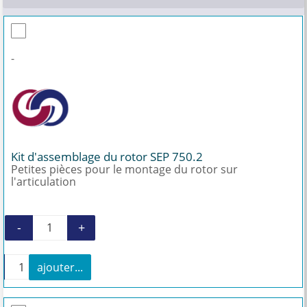
-
Kit d'assemblage du rotor SEP 750.2
Petites pièces pour le montage du rotor sur
l'articulation
-
+
quantité de Kit d'assemblage du rotor SEP 750
+
ajouter...
quantité de Kit d'assemblage du rotor SEP 750.2