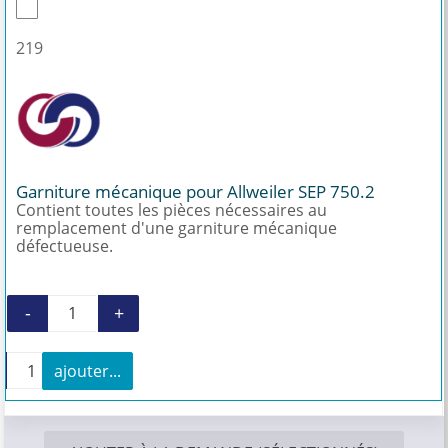
219
Garniture mécanique pour Allweiler SEP 750.2
Contient toutes les pièces nécessaires au
remplacement d'une garniture mécanique
défectueuse.
-
+
quantité de Garniture mécanique pour Allweil
+
ajouter...
quantité de Garniture mécanique pour Allweiler SEP