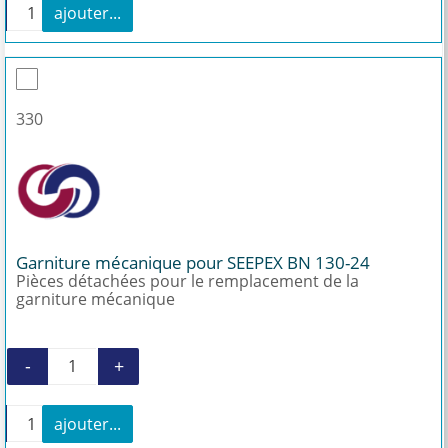
+
ajouter...
quantité de Kit de montage du rotor BN 130-24
330
Garniture mécanique pour SEEPEX BN 130-24
Pièces détachées pour le remplacement de la
garniture mécanique
-
+
quantité de Garniture mécanique pour SEEPE
+
ajouter...
quantité de Garniture mécanique pour SEEPEX BN 