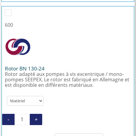
600
Rotor BN 130-24
Rotor adapté aux pompes à vis excentrique / mono-
pompes SEEPEX. Le rotor est fabriqué en Allemagne et
est disponible en différents matériaux.
-
+
quantité de Rotor BN 130-24