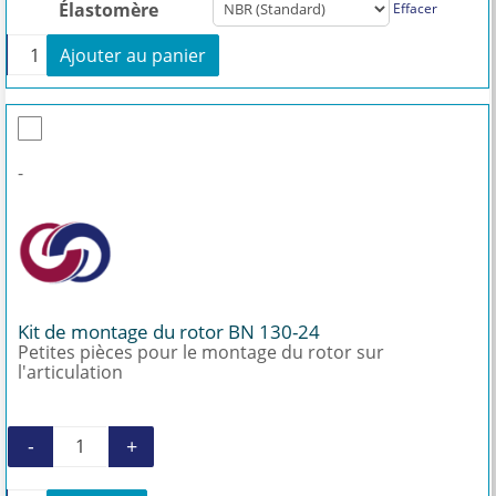
Élastomère
Effacer
+
Ajouter au panier
quantité de Stator BN 130-24
-
Kit de montage du rotor BN 130-24
Petites pièces pour le montage du rotor sur
l'articulation
-
+
quantité de Kit de montage du rotor BN 130-2