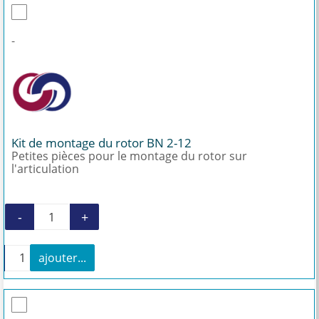
-
Kit de montage du rotor BN 2-12
Petites pièces pour le montage du rotor sur
l'articulation
-
+
quantité de Kit de montage du rotor BN 2-12
+
ajouter...
quantité de Kit de montage du rotor BN 2-12