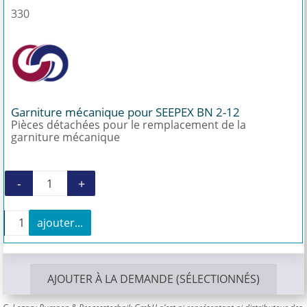
330
Garniture mécanique pour SEEPEX BN 2-12
Pièces détachées pour le remplacement de la
garniture mécanique
-
+
quantité de Garniture mécanique pour SEEPEX
+
ajouter...
quantité de Garniture mécanique pour SEEPEX BN 2
AJOUTER À LA DEMANDE (SÉLECTIONNÉS)