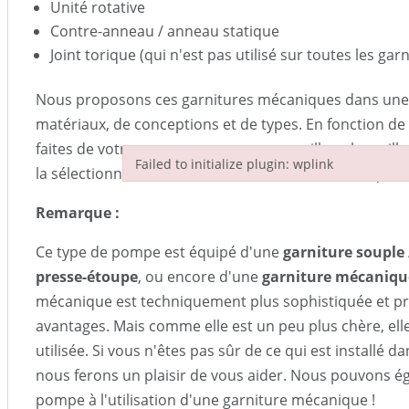
Unité rotative
Contre-anneau / anneau statique
Joint torique (qui n'est pas utilisé sur toutes les ga
Nous proposons ces garnitures mécaniques dans une 
matériaux, de conceptions et de types. En fonction de l
faites de votre pompe, nous vous conseillons la meil
Failed to initialize plugin: wplink
la sélectionnons sur la base de votre fiche technique.
Failed to initialize plugin: wplink
Remarque :
Ce type de pompe est équipé d'une
garniture souple 
presse-étoupe
, ou encore d'une
garniture mécaniqu
mécanique est techniquement plus sophistiquée et pr
avantages. Mais comme elle est un peu plus chère, ell
utilisée. Si vous n'êtes pas sûr de ce qui est installé
nous ferons un plaisir de vous aider. Nous pouvons é
pompe à l'utilisation d'une garniture mécanique !