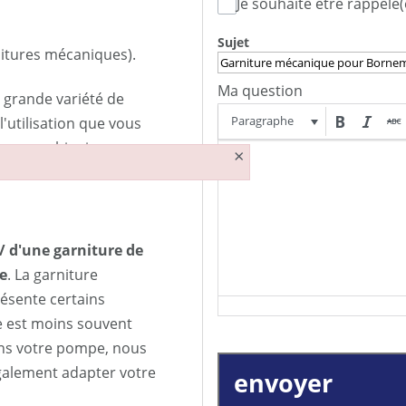
Je souhaite être rappelé(
Sujet
rnitures mécaniques).
Ma question
grande variété de
Paragraphe
'utilisation que vous
leure combinaison ou nous
×
/ d'une garniture de
e
. La garniture
ésente certains
e est moins souvent
 dans votre pompe, nous
galement adapter votre
envoyer