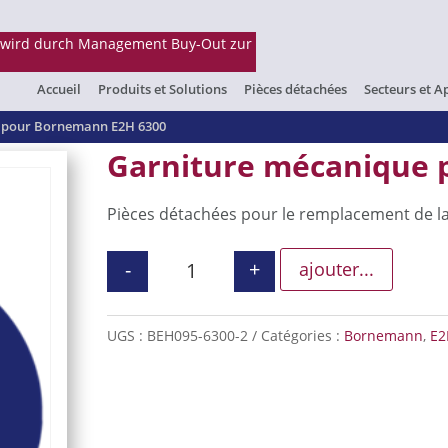
Accueil
Produits et Solutions
Pièces détachées
Secteurs et A
 pour Bornemann E2H 6300
Garniture mécanique 
Pièces détachées pour le remplacement de l
-
+
ajouter...
quantité de Garniture mécaniqu
UGS :
BEH095-6300-2
Catégories :
Bornemann
,
E2