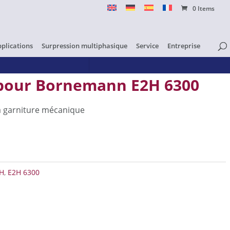
0 Items
pplications
Surpression multiphasique
Service
Entreprise
pour Bornemann E2H 6300
a garniture mécanique
e pour Bornemann E2H 6300
H
,
E2H 6300