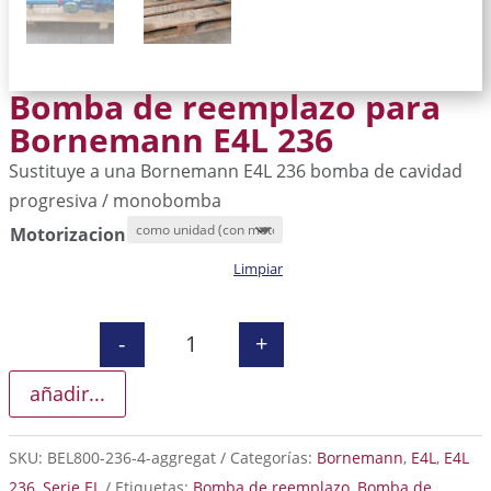
Bomba de reemplazo para
Bornemann E4L 236
Sustituye a una Bornemann E4L 236 bomba de cavidad
progresiva / monobomba
Motorizacion
Limpiar
-
+
Bomba de reemplazo para Borneman
añadir...
SKU:
BEL800-236-4-aggregat
Categorías:
Bornemann
,
E4L
,
E4L
236
,
Serie EL
Etiquetas:
Bomba de reemplazo
,
Bomba de