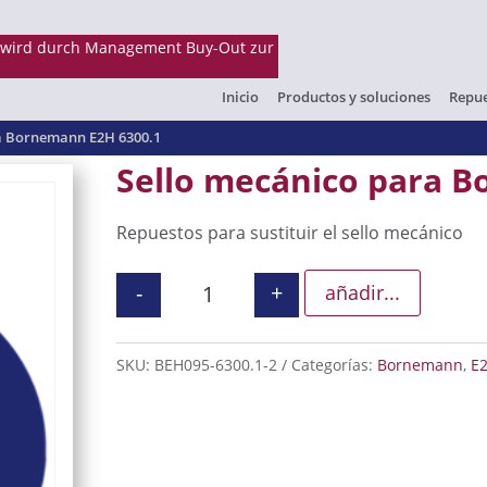
Inicio
Productos y soluciones
Repue
a Bornemann E2H 6300.1
Sello mecánico para 
Repuestos para sustituir el sello mecánico
-
+
añadir...
Sello mecánico para Bornemann E
SKU:
BEH095-6300.1-2
Categorías:
Bornemann
,
E