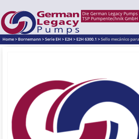
Home
>
Bornemann
>
Serie EH
>
E2H
>
E2H 6300.1
>
Sello mecánico par