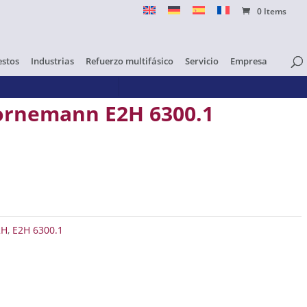
0 Items
stos
Industrias
Refuerzo multifásico
Servicio
Empresa
Bornemann E2H 6300.1
2H 6300.1 cantidad
2H
,
E2H 6300.1