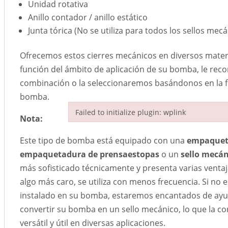
Unidad rotativa
Anillo contador / anillo estático
Junta tórica (No se utiliza para todos los sellos mecá
Ofrecemos estos cierres mecánicos en diversos materia
función del ámbito de aplicación de su bomba, le re
combinación o la seleccionaremos basándonos en la fi
bomba.
Failed to initialize plugin: wplink
Nota:
Failed to initialize plugin: wplink
Este tipo de bomba está equipado con una
empaquet
empaquetadura de prensaestopas
o un
sello mecán
más sofisticado técnicamente y presenta varias venta
algo más caro, se utiliza con menos frecuencia. Si no 
instalado en su bomba, estaremos encantados de ay
convertir su bomba en un sello mecánico, lo que la co
versátil y útil en diversas aplicaciones.