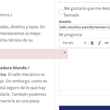
Me gustaría que me devo
nicos.)
llamada
Asunto
les, diseños y tipos. En
comendaremos la mejor
Mi pregunta:
cha técnica de su
Párrafo
×
adura blanda /
ico
. El sello mecánico es
jas. Sin embargo, como es
está seguro de lo que hay
udarle. También podemos
nvertiría en una pieza