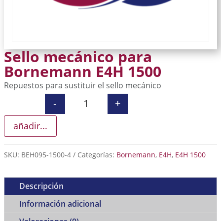
Sello mecánico para
Bornemann E4H 1500
Repuestos para sustituir el sello mecánico
-
+
Sello mecánico para Bornemann E4H
añadir...
SKU:
BEH095-1500-4
Categorías:
Bornemann
,
E4H
,
E4H 1500
Descripción
Información adicional