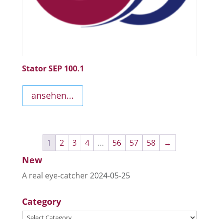
Stator SEP 100.1
ansehen...
1
2
3
4
…
56
57
58
→
New
A real eye-catcher
2024-05-25
Category
Category