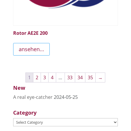
Rotor AE2E 200
ansehen...
1
2
3
4
…
33
34
35
→
New
A real eye-catcher
2024-05-25
Category
Category