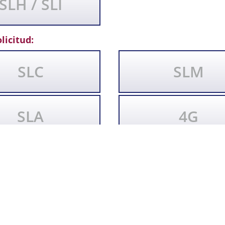
SLH / SLI
licitud:
SLC
SLM
SLA
4G
en & Prozesstechnik GmbH no es agente ni distribuidor de las empresas mencionadas
logotipos de empresas mencionados o mostrados son propiedad del respectivo fabric
iza sólo comparativamente para identificar el artículo adquirido.
CONTACTO
AVISO LEGAL
PR