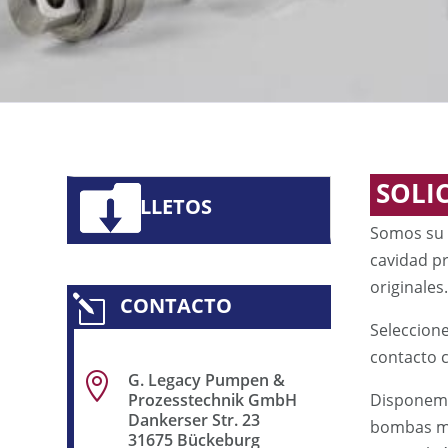
SOLI
FOLLETOS
Somos su 
cavidad p
originales
CONTACTO
l
Seleccione
contacto 
G. Legacy Pumpen &

Prozesstechnik GmbH
Disponemo
Dankerser Str. 23
bombas mul
31675 Bückeburg