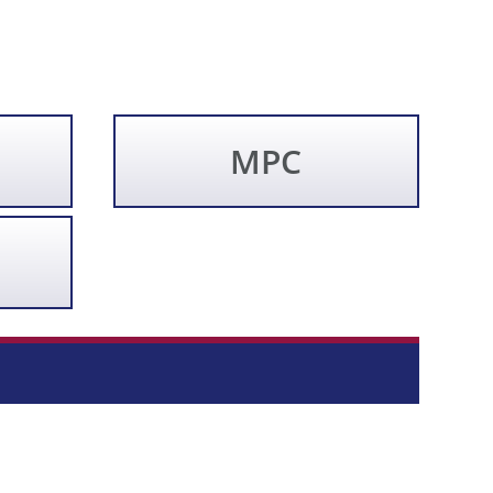
MPC
Búsqueda directa de
artículos... (Beta)