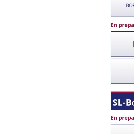
BO
En prepa
SL-B
En prepa