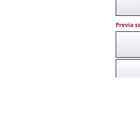
Previa so
G. Legacy Pump
comerciales y 
Pumps los util
HOME