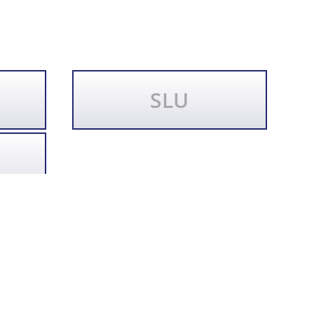
SLU
, ni está afiliada a ellas. Los nombres de empresas y marcas, marcas
ante o del titular de la marca o de los derechos – German Legacy
OTECCIÓN DE
DATOS