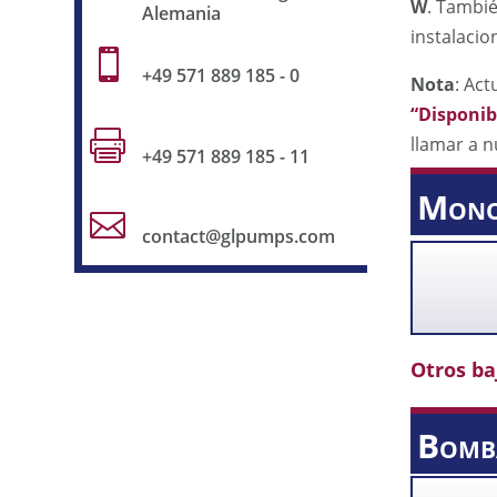
W
. Tambi
Alemania
instalacio

+49 571 889 185 - 0
Nota
: Ac
“Disponi

llamar a n
+49 571 889 185 - 11
Monob

contact@glpumps.com
Otros baj
Bomb