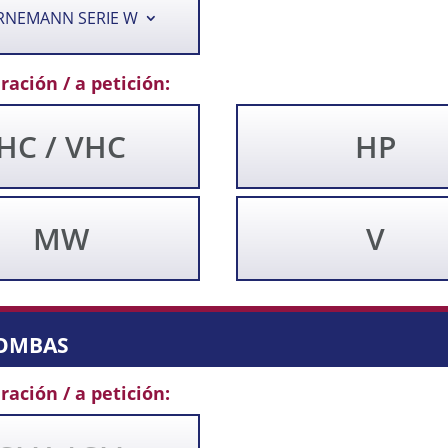
RNEMANN SERIE W
ración / a petición:
HC / VHC
HP
MW
V
ombas
ración / a petición: