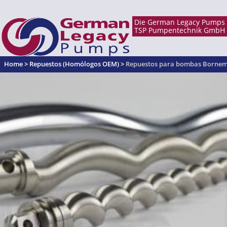
Home
>
Repuestos (Homólogos OEM)
>
Repuestos para bombas Borne