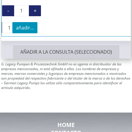
-
+
Sello mecánico para Bornemann E4H 1900 can
+
añadir...
Sello mecánico para Bornemann E4H 1900 cantidad
AÑADIR A LA CONSULTA (SELECCIONADO)
G. Legacy Pumpen & Prozesstechnik GmbH no es agente ni distribuidor de las
empresas mencionadas, ni está afiliada a ellas. Los nombres de empresas y
marcas, marcas comerciales y logotipos de empresas mencionados o mostrados
son propiedad del respectivo fabricante o del titular de la marca o de los derechos
– German Legacy Pumps los utiliza sólo comparativamente para identificar el
artículo adquirido.
HOME