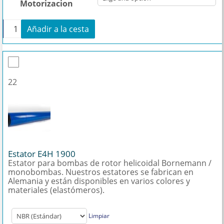
Motorizacion
+
Añadir a la cesta
Bomba de reemplazo para Bornemann E4H 1900 ca
22
Estator E4H 1900
Estator para bombas de rotor helicoidal Bornemann /
monobombas. Nuestros estatores se fabrican en
Alemania y están disponibles en varios colores y
materiales (elastómeros).
Limpiar