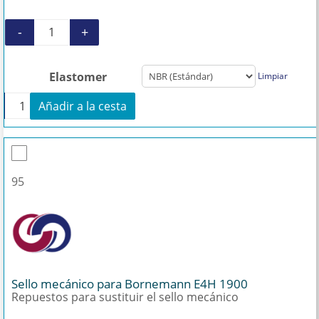
-
+
Estator E4H 1900 cantidad
Elastomer
Limpiar
+
Añadir a la cesta
Estator E4H 1900 cantidad
95
Sello mecánico para Bornemann E4H 1900
Repuestos para sustituir el sello mecánico