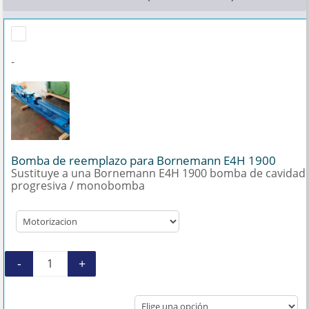
-
Bomba de reemplazo para Bornemann E4H 1900
Sustituye a una Bornemann E4H 1900 bomba de cavidad
progresiva / monobomba
-
+
Bomba de reemplazo para Bornemann E4H 19