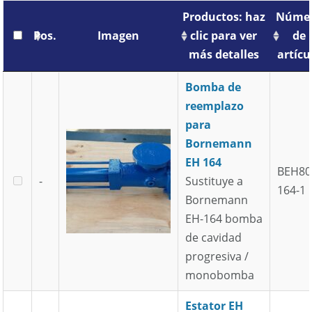
Productos: haz
Núme
Pos.
Imagen
clic para ver
de
más detalles
artícu
Pos.
Imagen
Productos: haz
Núme
Bomba de
clic para ver
de
reemplazo
más detalles
artícu
para
Bornemann
EH 164
BEH80
-
Sustituye a
164-1
Bornemann
EH-164 bomba
de cavidad
progresiva /
monobomba
Estator EH