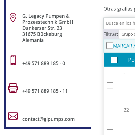
Otras grafías
G. Legacy Pumpen &

Prozesstechnik GmbH
Dankerser Str. 23
Filtrar:
31675 Bückeburg
Alemania
MARCAR 

Po
+49 571 889 185 - 0
-

+49 571 889 185 - 11
22

contact@glpumps.com