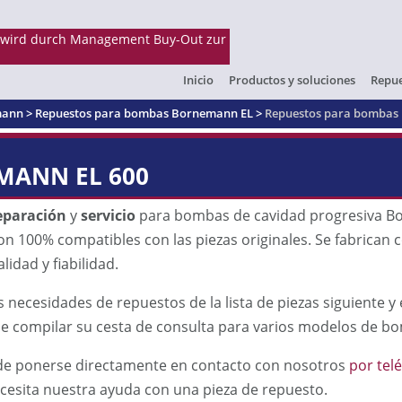
Inicio
Productos y soluciones
Repue
mann
>
Repuestos para bombas Bornemann EL
>
Repuestos para bombas
MANN EL 600
eparación
y
servicio
para bombas de cavidad progresiva B
on 100% compatibles con las piezas originales. Se fabrican c
lidad y fiabilidad.
s necesidades de repuestos de la lista de piezas siguiente
 compilar su cesta de consulta para varios modelos de b
e ponerse directamente en contacto con nosotros
por tel
ecesita nuestra ayuda con una pieza de repuesto.