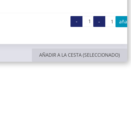
-
+
-
+
añadir
Sello mecánico
Sell
AÑADIR A LA CESTA (SELECCIONADO)