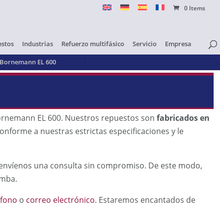
0 Items
stos
Industrias
Refuerzo multifásico
Servicio
Empresa
 Bornemann EL 600
ornemann EL 600. Nuestros repuestos son
fabricados en
onforme a nuestras estrictas especificaciones y le
 y envíenos una consulta sin compromiso. De este modo,
omba.
éfono
o
correo electrónico
. Estaremos encantados de