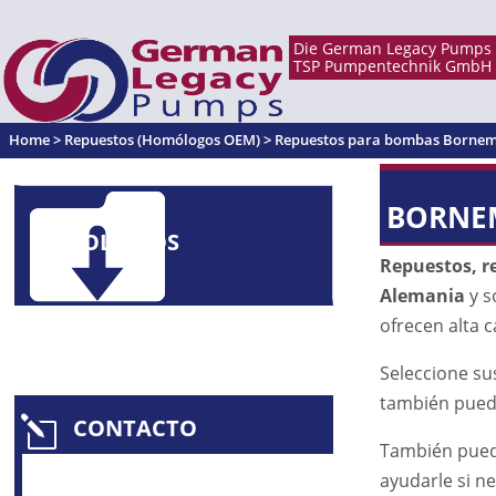
Home
>
Repuestos (Homólogos OEM)
>
Repuestos para bombas Borne
BORNE
FOLLETOS
Repuestos, r
Alemania
y s
ofrecen alta ca
Seleccione su
también puede
CONTACTO
l
También pued
ayudarle si n