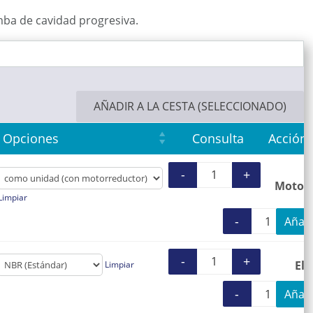
ba de cavidad progresiva.
AÑADIR A LA CESTA (SELECCIONADO)
Opciones
Consulta
Acción
-
+
Bomba de reem
Motori
Limpiar
-
+
Añadi
Bomb
-
+
El
Limpiar
Estator EL 600 
-
+
Añadi
Estat