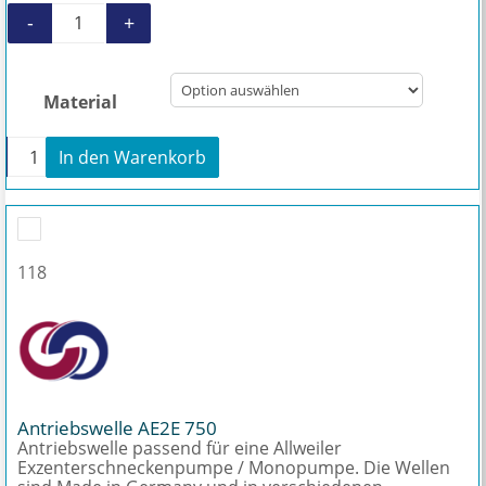
-
+
Gelenkwelle für AE2E 750 Menge
Material
+
In den Warenkorb
Gelenkwelle für AE2E 750 Menge
118
Antriebswelle AE2E 750
Antriebswelle passend für eine Allweiler
Exzenterschneckenpumpe / Monopumpe. Die Wellen