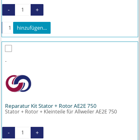
-
+
Gleitringdichtung für Allweiler AE2E 750 Meng
+
hinzufügen...
Gleitringdichtung für Allweiler AE2E 750 Menge
-
Reparatur Kit Stator + Rotor AE2E 750
Stator + Rotor + Kleinteile für Allweiler AE2E 750
-
+
Reparatur Kit Stator + Rotor AE2E 750 Menge