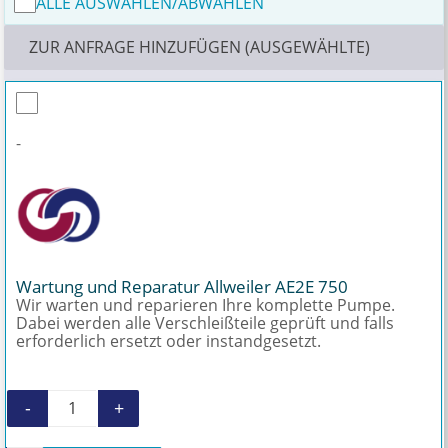
ALLE AUSWÄHLEN/ABWÄHLEN
ZUR ANFRAGE HINZUFÜGEN (AUSGEWÄHLTE)
-
Wartung und Reparatur Allweiler AE2E 750
Wir warten und reparieren Ihre komplette Pumpe.
Dabei werden alle Verschleißteile geprüft und falls
erforderlich ersetzt oder instandgesetzt.
-
+
Wartung und Reparatur Allweiler AE2E 750 Me