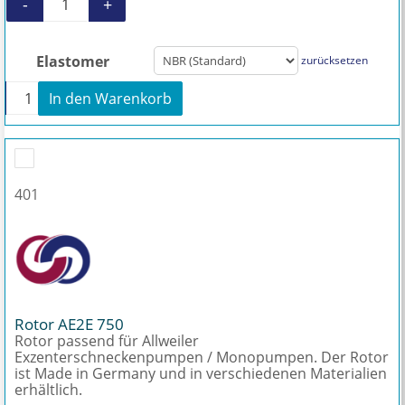
-
+
Stator AE2E 750 Menge
Elastomer
zurücksetzen
+
In den Warenkorb
Stator AE2E 750 Menge
401
Rotor AE2E 750
Rotor passend für Allweiler
Exzenterschneckenpumpen / Monopumpen. Der Rotor
ist Made in Germany und in verschiedenen Materialien
erhältlich.