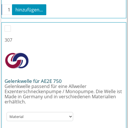
+
hinzufügen...
Reparatur Kit Stator + Rotor AE2E 750 Menge
307
Gelenkwelle für AE2E 750
Gelenkwelle passend für eine Allweiler
Exzenterschneckenpumpe / Monopumpe. Die Welle ist
Made in Germany und in verschiedenen Materialien
erhältlich.