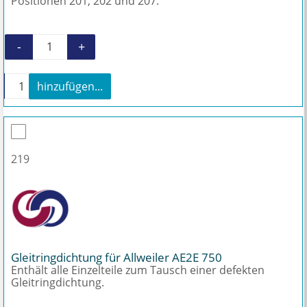
Positionen 201, 202 und 207.
-
+
Reparatur Kit Stopfbuchspackung AE2E 750 M
+
hinzufügen...
Reparatur Kit Stopfbuchspackung AE2E 750 Menge
219
Gleitringdichtung für Allweiler AE2E 750
Enthält alle Einzelteile zum Tausch einer defekten
Gleitringdichtung.