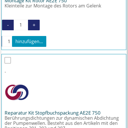
Montage Kit Rotor AE2E 750
Kleinteile zur Montage des Rotors am Gelenk
-
+
Montage Kit Rotor AE2E 750 Menge
+
hinzufügen...
Montage Kit Rotor AE2E 750 Menge
-
Reparatur Kit Stopfbuchspackung AE2E 750
Berührungsdichtungen zur dynamischen Abdichtung
der Pumpenwellen. Besteht aus den Artikeln mit den