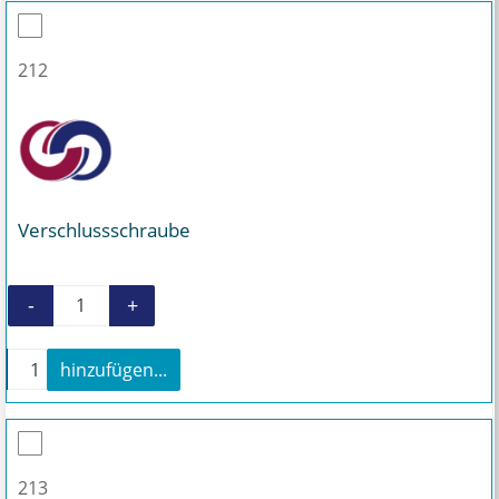
212
Verschlussschraube
-
+
Verschlussschraube Menge
+
hinzufügen...
Verschlussschraube Menge
213