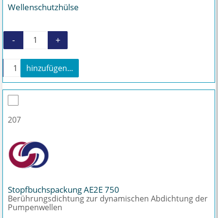
Wellenschutzhülse
-
+
Wellenschutzhülse Menge
+
hinzufügen...
Wellenschutzhülse Menge
207
Stopfbuchspackung AE2E 750
Berührungsdichtung zur dynamischen Abdichtung der
Pumpenwellen