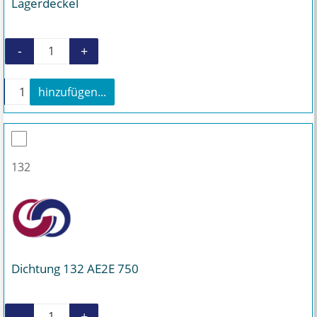
Lagerdeckel
-
+
Lagerdeckel Menge
+
hinzufügen...
Lagerdeckel Menge
132
Dichtung 132 AE2E 750
-
+