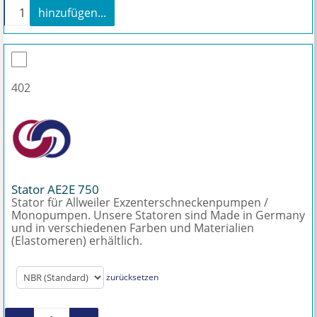
+
hinzufügen...
Wartung und Reparatur Allweiler AE2E 750 Menge
402
Stator AE2E 750
Stator für Allweiler Exzenterschneckenpumpen /
Monopumpen. Unsere Statoren sind Made in Germany
und in verschiedenen Farben und Materialien
(Elastomeren) erhältlich.
zurücksetzen