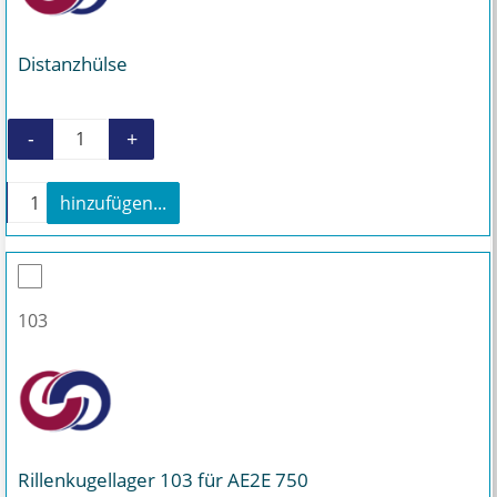
Distanzhülse
-
+
Distanzhülse Menge
+
hinzufügen...
Distanzhülse Menge
103
Rillenkugellager 103 für AE2E 750