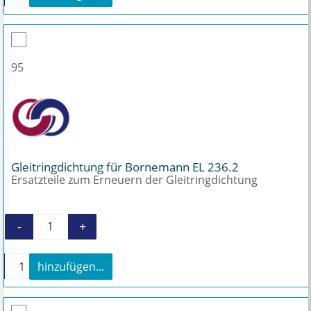
95
Gleitringdichtung für Bornemann EL 236.2
Ersatzteile zum Erneuern der Gleitringdichtung
-
+
Gleitringdichtung für Bornemann EL 236.2 Me
+
hinzufügen...
Gleitringdichtung für Bornemann EL 236.2 Menge