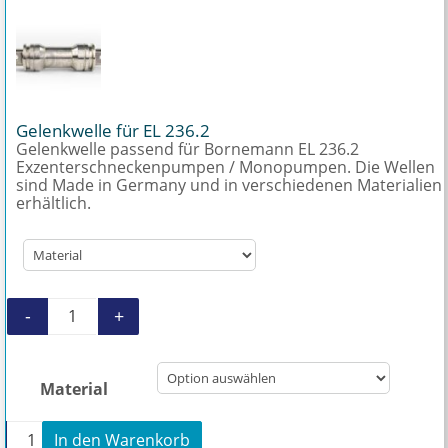
Gelenkwelle für EL 236.2
Gelenkwelle passend für Bornemann EL 236.2
Exzenterschneckenpumpen / Monopumpen. Die Wellen
sind Made in Germany und in verschiedenen Materialien
erhältlich.
-
+
Gelenkwelle für EL 236.2 Menge
Material
+
In den Warenkorb
Gelenkwelle für EL 236.2 Menge