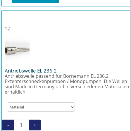
12
Antriebswelle EL 236.2
Antriebswelle passend für Bornemann EL 236.2
Exzenterschneckenpumpen / Monopumpen. Die Wellen
sind Made in Germany und in verschiedenen Materialien
erhältlich.
-
+
Antriebswelle EL 236.2 Menge