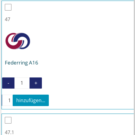
47
Federring A16
-
+
Federring A16 Menge
+
hinzufügen...
Federring A16 Menge
47.1