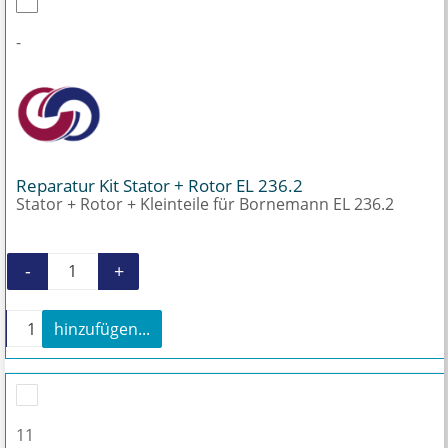
-
Reparatur Kit Stator + Rotor EL 236.2
Stator + Rotor + Kleinteile für Bornemann EL 236.2
-
+
Reparatur Kit Stator + Rotor EL 236.2 Menge
+
hinzufügen...
Reparatur Kit Stator + Rotor EL 236.2 Menge
11