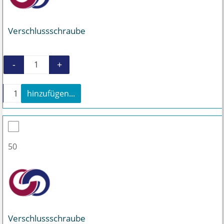
Verschlussschraube
-
+
Verschlussschraube Menge
+
hinzufügen...
Verschlussschraube Menge
50
Verschlussschraube