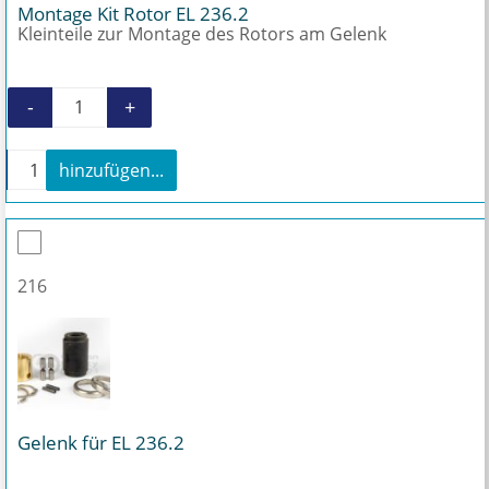
Montage Kit Rotor EL 236.2
Kleinteile zur Montage des Rotors am Gelenk
-
+
Montage Kit Rotor EL 236.2 Menge
+
hinzufügen...
Montage Kit Rotor EL 236.2 Menge
216
Gelenk für EL 236.2