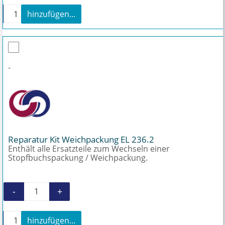
+
hinzufügen...
Montage Kit Gelenk EL 236.2 Menge
-
Reparatur Kit Weichpackung EL 236.2
Enthält alle Ersatzteile zum Wechseln einer
Stopfbuchspackung / Weichpackung.
-
+
Reparatur Kit Weichpackung EL 236.2 Menge
+
hinzufügen...
Reparatur Kit Weichpackung EL 236.2 Menge