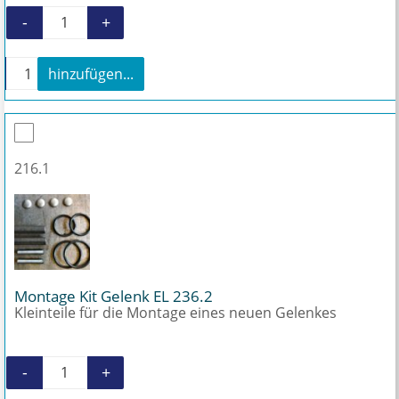
-
+
Gelenk für EL 236.2 Menge
+
hinzufügen...
Gelenk für EL 236.2 Menge
216.1
Montage Kit Gelenk EL 236.2
Kleinteile für die Montage eines neuen Gelenkes
-
+
Montage Kit Gelenk EL 236.2 Menge