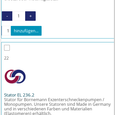
-
+
Wartung und Reparatur Bornemann EL 236.2
+
hinzufügen...
Wartung und Reparatur Bornemann EL 236.2 Meng
22
Stator EL 236.2
Stator für Bornemann Exzenterschneckenpumpen /
Monopumpen. Unsere Statoren sind Made in Germany
und in verschiedenen Farben und Materialien
(Elastomeren) erhältlich.