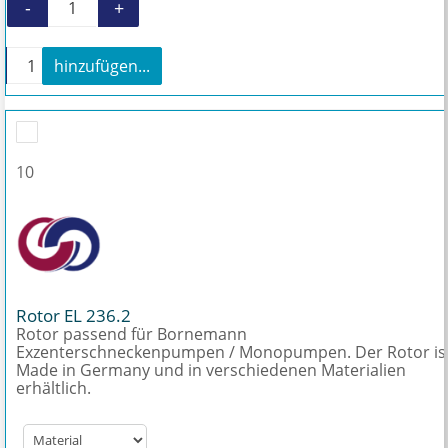
-
+
Weichpackung EL 236.2 Menge
+
hinzufügen...
Weichpackung EL 236.2 Menge
10
Rotor EL 236.2
Rotor passend für Bornemann
Exzenterschneckenpumpen / Monopumpen. Der Rotor is
Made in Germany und in verschiedenen Materialien
erhältlich.