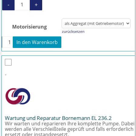
-
+
Austauschpumpe für Bornemann EL 236.2 Me
Motorisierung
zurücksetzen
+
In den Warenkorb
Austauschpumpe für Bornemann EL 236.2 Menge
-
Wartung und Reparatur Bornemann EL 236.2
Wir warten und reparieren Ihre komplette Pumpe. Dabei
werden alle Verschleißteile geprüft und falls erforderlich
ersetzt oder instandgesetzt.