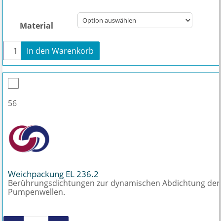
Material
+
In den Warenkorb
Antriebswelle EL 236.2 Menge
56
Weichpackung EL 236.2
Berührungsdichtungen zur dynamischen Abdichtung der
Pumpenwellen.