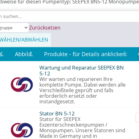
ibweise für diesen Pumpentyp: SEEPEX BN5-12 Monopumpe
Zurücksetzen
SWÄHLEN/ABWÄHLEN
s.
Abbild.
Produkte - für Details anklicken:
Wartung und Reparatur SEEPEX BN
5-12
Wir warten und reparieren Ihre
komplette Pumpe. Dabei werden alle
Verschleißteile geprüft und falls
erforderlich ersetzt oder
instandgesetzt.
Stator BN 5-12
Stator für SEEPEX
Exzenterschneckenpumpen /
Monopumpen. Unsere Statoren sind
Made in Germany und in