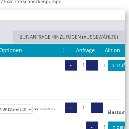
 / Exzenterschneckenpumpe.
ZUR ANFRAGE HINZUFÜGEN (AUSGEWÄHLTE)
Optionen
Anfrage
Aktion
-
+
-
+
hinzufüg
Wartung und Rep
Wartung
-
+
zurücksetzen
Stator BN 5-12 M
Elastome
-
+
In den 