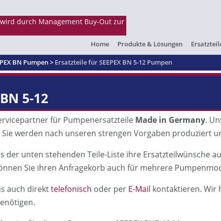
Home
Produkte & Lösungen
Ersatzteil
EEPEX BN Pumpen
>
Ersatzteile für SEEPEX BN 5-12 Pumpen
BN 5-12
Servicepartner für Pumpenersatzteile
Made in Germany
. Un
n. Sie werden nach unseren strengen Vorgaben produziert un
s der unten stehenden Teile-Liste ihre Ersatzteilwünsche a
können Sie ihren Anfragekorb auch für mehrere Pumpenmod
s auch direkt
telefonisch
oder per
E-Mail
kontaktieren. Wir h
benötigen.