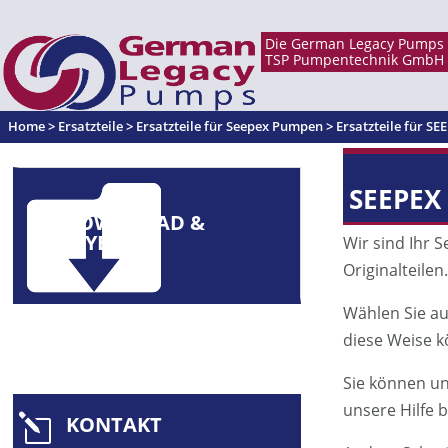
Home
>
Ersatzteile
>
Ersatzteile für Seepex Pumpen
>
Ersatzteile für S
SEEPEX 
DOWNLOAD &
FLYER
Wir sind Ihr 
Originalteile
Wählen Sie au
diese Weise 
Sie können un
unsere Hilfe 
KONTAKT
l