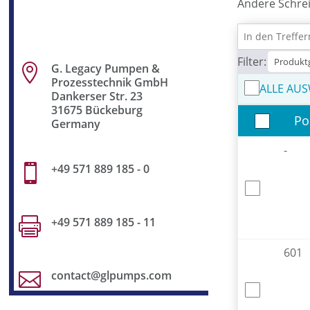
Andere Schre
Filter:
G. Legacy Pumpen &

Prozesstechnik GmbH
ALLE AU
Dankerser Str. 23
31675 Bückeburg
Po
Germany
-
+49 571 889 185 - 0

+49 571 889 185 - 11

601
contact@glpumps.com
