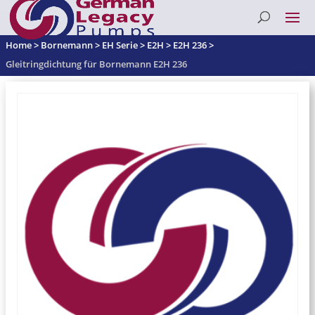
Home
>
Bornemann
>
EH Serie
>
E2H
>
E2H 236
>
Gleitringdichtung für Bornemann E2H 236