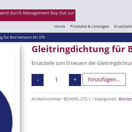
Home
Produkte & Lösungen
Ersatzteil
ung für Bornemann EH 375
Gleitringdichtung für
Ersatzteile zum Erneuern der Gleitringdichtu
-
+
hinzufügen...
Gleitringdichtung für Bornemann
Artikelnummer:
BEH095-375-1
Kategorien:
Borne