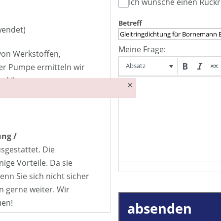
Ich wünsche einen Rückr
Betreff
wendet)
Meine Frage:
 von Werkstoffen,
Absatz
er Pumpe ermitteln wir
nd Ihres
×
ng /
sgestattet. Die
nige Vorteile. Da sie
enn Sie sich nicht sicher
n gerne weiter. Wir
uen!
absenden