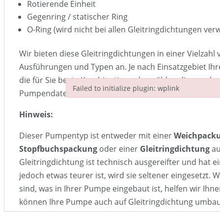
Rotierende Einheit
Gegenring / statischer Ring
O-Ring (wird nicht bei allen Gleitringdichtungen ver
Wir bieten diese Gleitringdichtungen in einer Vielzahl
Ausführungen und Typen an. Je nach Einsatzgebiet Ihr
die für Sie beste Kombination oder wählen diese anha
Failed to initialize plugin: wplink
Pumpendatenblattes aus.
Failed to initialize plugin: wplink
Hinweis:
Dieser Pumpentyp ist entweder mit einer
Weichpacku
Stopfbuchspackung
oder einer
Gleitringdichtung
au
Gleitringdichtung ist technisch ausgereifter und hat ei
jedoch etwas teurer ist, wird sie seltener eingesetzt. W
sind, was in Ihrer Pumpe eingebaut ist, helfen wir Ihne
können Ihre Pumpe auch auf Gleitringdichtung umba