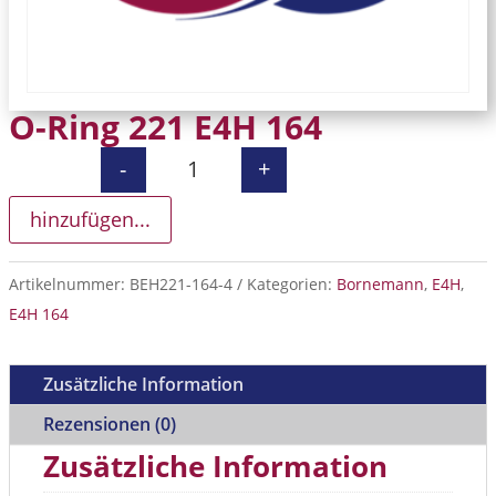
O-Ring 221 E4H 164
-
+
O-Ring 221 E4H 164 Menge
hinzufügen...
Artikelnummer:
BEH221-164-4
Kategorien:
Bornemann
,
E4H
,
E4H 164
Zusätzliche Information
Rezensionen (0)
Zusätzliche Information