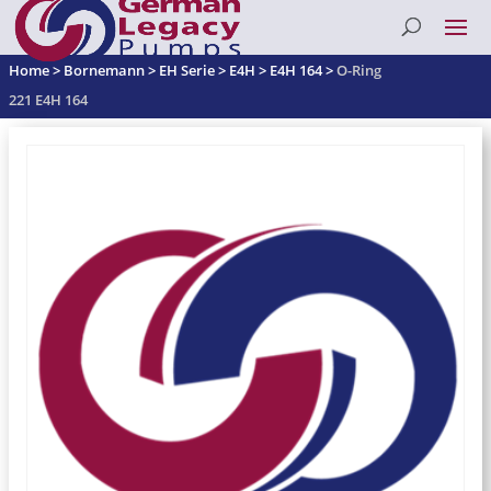
Home
>
Bornemann
>
EH Serie
>
E4H
>
E4H 164
>
O-Ring
221 E4H 164