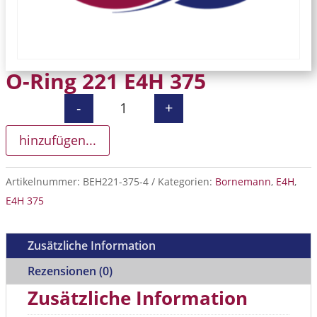
O-Ring 221 E4H 375
-
+
O-Ring 221 E4H 375 Menge
hinzufügen...
Artikelnummer:
BEH221-375-4
Kategorien:
Bornemann
,
E4H
,
E4H 375
Zusätzliche Information
Rezensionen (0)
Zusätzliche Information