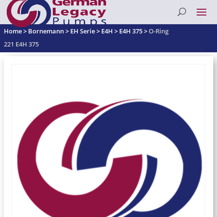
Home
>
Bornemann
>
EH Serie
>
E4H
>
E4H 375
>
O-Ring
221 E4H 375