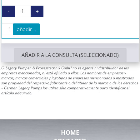
-
+
Sello mecánico para Bornemann E2H 6300.1 c
+
añadir...
Sello mecánico para Bornemann E2H 6300.1 cantid
AÑADIR A LA CONSULTA (SELECCIONADO)
G. Legacy Pumpen & Prozesstechnik GmbH no es agente ni distribuidor de las
empresas mencionadas, ni está afiliada a ellas. Los nombres de empresas y
marcas, marcas comerciales y logotipos de empresas mencionados o mostrados
son propiedad del respectivo fabricante o del titular de la marca o de los derechos
– German Legacy Pumps los utiliza sólo comparativamente para identificar el
artículo adquirido.
HOME