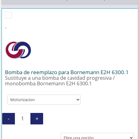
-
Bomba de reemplazo para Bornemann E2H 6300.1
Sustituye a una bomba de cavidad progresiva /
monobomba Bornemann E2H 6300.1
-
+
Bomba de reemplazo para Bornemann E2H 630