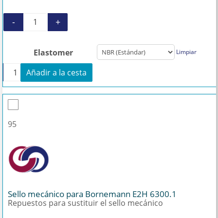
-
+
Estator E2H 6300.1 cantidad
Elastomer
Limpiar
+
Añadir a la cesta
Estator E2H 6300.1 cantidad
95
Sello mecánico para Bornemann E2H 6300.1
Repuestos para sustituir el sello mecánico