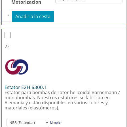
Motorizacion
+
Añadir a la cesta
Bomba de reemplazo para Bornemann E2H 6300.1 c
22
Estator E2H 6300.1
Estator para bombas de rotor helicoidal Bornemann /
monobombas. Nuestros estatores se fabrican en
Alemania y están disponibles en varios colores y
materiales (elastómeros).
Limpiar