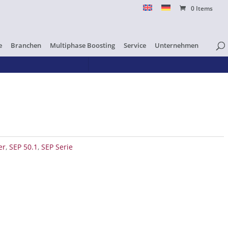
0 Items
e
Branchen
Multiphase Boosting
Service
Unternehmen
er
,
SEP 50.1
,
SEP Serie