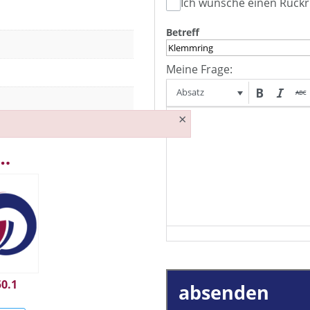
Ich wünsche einen Rückr
Betreff
Meine Frage:
Absatz
×
 …
50.1
absenden