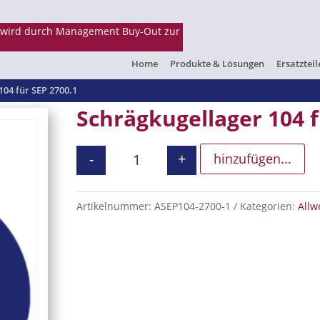
Home
Produkte & Lösungen
Ersatzteil
104 für SEP 2700.1
Schrägkugellager 104 f
-
+
hinzufügen...
Schrägkugellager 104 für SEP 270
Artikelnummer:
ASEP104-2700-1
Kategorien:
Allw