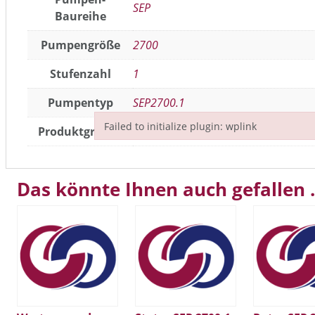
SEP
Baureihe
Pumpengröße
2700
Stufenzahl
1
Pumpentyp
SEP2700.1
Failed to initialize plugin: wplink
Produktgruppe
Lager
Failed to initialize plugin: wplink
Das könnte Ihnen auch gefallen