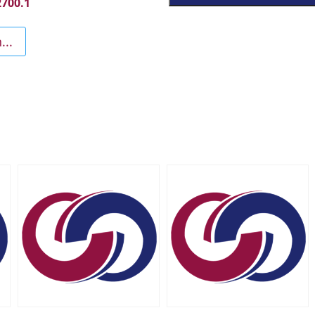
2700.1
...