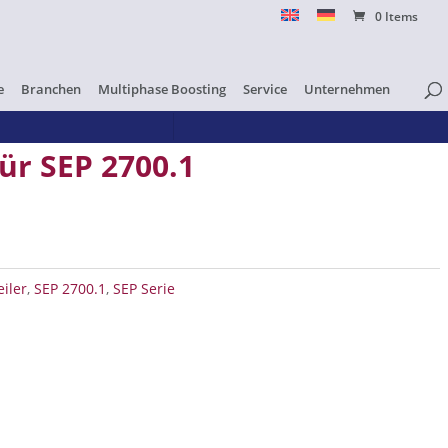
0 Items
e
Branchen
Multiphase Boosting
Service
Unternehmen
ür SEP 2700.1
0.1 Menge
eiler
,
SEP 2700.1
,
SEP Serie