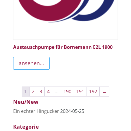
Austauschpumpe für Bornemann E2L 1900
ansehen...
1
2
3
4
…
190
191
192
→
Neu/New
Ein echter Hingucker
2024-05-25
Kategorie