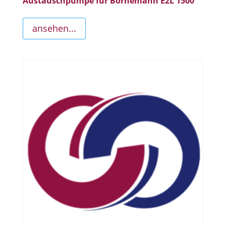
Austauschpumpe für Bornemann E2L 1500
ansehen...