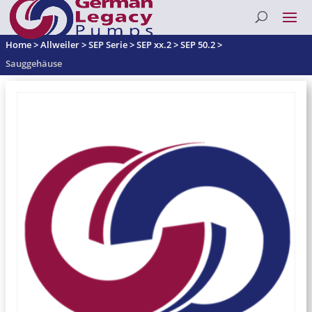
Home
>
Allweiler
>
SEP Serie
>
SEP xx.2
>
SEP 50.2
>
Sauggehäuse