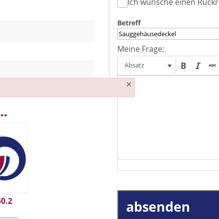
Ich wünsche einen Rückr
Betreff
Meine Frage:
Absatz
×
 …
50.2
absenden