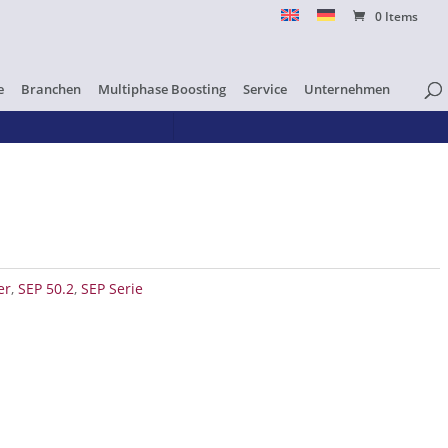
0 Items
e
Branchen
Multiphase Boosting
Service
Unternehmen
er
,
SEP 50.2
,
SEP Serie