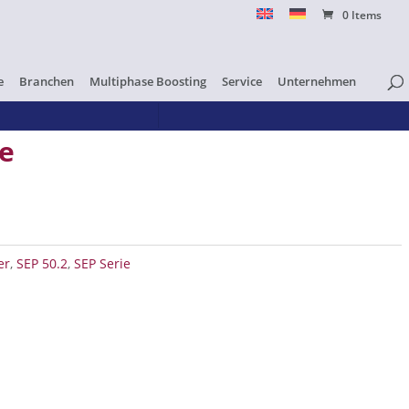
0 Items
e
Branchen
Multiphase Boosting
Service
Unternehmen
te
er
,
SEP 50.2
,
SEP Serie