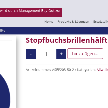
Home
Produkte & Lösungen
Ersatzteil
lfte
Stopfbuchsbrillenhälf
-
+
hinzufügen...
Stopfbuchsbrillenhälfte Menge
Artikelnummer:
ASEP203-50-2
Kategorien:
Allweil