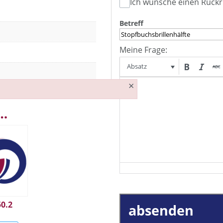
Ich wünsche einen Rückr
Betreff
Meine Frage:
Absatz
×
 …
50.2
absenden